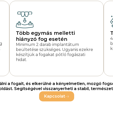
Több egymás melletti
T
hiányzó fog esetén
4
ég
b
Minimum 2 darab implantátum
t
k
beültetése szükséges. Ugyanis ezekre
készítjük a fogakat pótló fogászati
hidat.
ni a fogait, és elkerülné a kényelmetlen, mozgó fogsor
ást. Segítségével visszanyerheti a stabil, természet
Kapcsolat