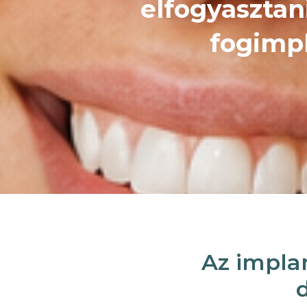
elfogyasztani
fogimp
Az impla
d