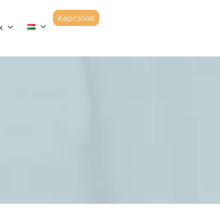
Kapcsolat
k