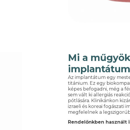
Mi a műgyöké
implantátum
Az implantátum egy meste
titánium. Ez egy biokompat
képes befogadni, még a fé
sem vált ki allergiás reakc
pótlására. Klinikánkon ki
izraeli és koreai fogászat
megfelelnek a legszigorúb
Rendelőnkben használt 