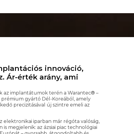
plantációs innováció,
 Ár-érték arány, ami
k az implantátumok terén a Warantec® –
rt prémium gyártó Dél-Koreából, amely
kedő precizitásával új szintre emeli az
z elektronikai iparban már régóta valóság,
is megjelenik: az ázsiai piac technológiai
Európát – gyorsabb, átgondoltabb és