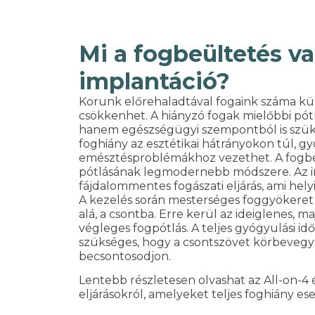
Mi a fogbeültetés v
implantáció?
Korunk előrehaladtával fogaink száma kü
csökkenhet. A hiányzó fogak mielőbbi pótl
hanem egészségügyi szempontból is szüks
foghiány az esztétikai hátrányokon túl, g
emésztésproblémákhoz vezethet. A fogbe
pótlásának legmodernebb módszere. Az i
fájdalommentes fogászati eljárás, ami helyi
A kezelés során mesterséges foggyökeret
alá, a csontba. Erre kerül az ideiglenes, m
végleges fogpótlás. A teljes gyógyulási id
szükséges, hogy a csontszövet körbevegy
becsontosodjon.
Lentebb részletesen olvashat az All-on-4 é
eljárásokról, amelyeket teljes foghiány e