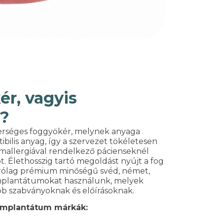
r, vagyis
?
rséges foggyökér, melynek anyaga
ibilis anyag, így a szervezet tökéletesen
mallergiával rendelkező pácienseknél
iót. Élethosszig tartó megoldást nyújt a fog
zárólag prémium minőségű svéd, német,
i implantátumokat használunk, melyek
b szabványoknak és előírásoknak.
implantátum márkák: