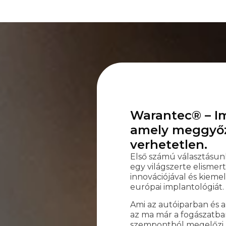
Warantec® – Im
amely meggyőz.
verhetetlen.
Első számú választásun
egy világszerte elisme
innovációjával és kiemel
európai implantológiát.
Ami az autóiparban és a
az ma már a fogászatban 
szempontból megelőzi 