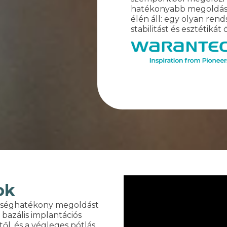
hatékonyabb megoldáso
élén áll: egy olyan rend
stabilitást és esztétikát 
ok
öltséghatékony megoldást
 bazális implantációs
ől, és a végleges pótlás