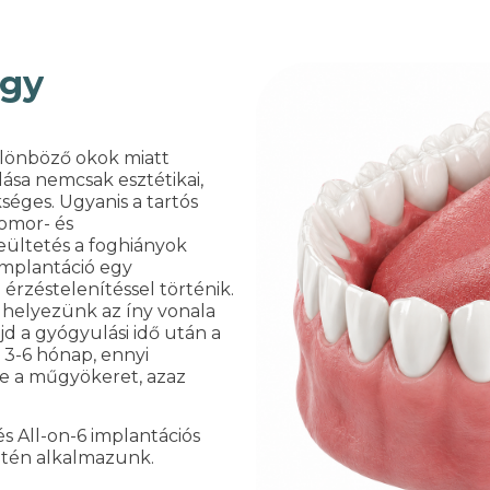
agy
lönböző okok miatt
ása nemcsak esztétikai,
éges. Ugyanis a tartós
yomor- és
ültetés a foghiányok
mplantáció egy
 érzéstelenítéssel történik.
 helyezünk az íny vonala
ajd a gyógyulási idő után a
ő 3-6 hónap, ennyi
e a műgyökeret, azaz
s All-on-6 implantációs
setén alkalmazunk.