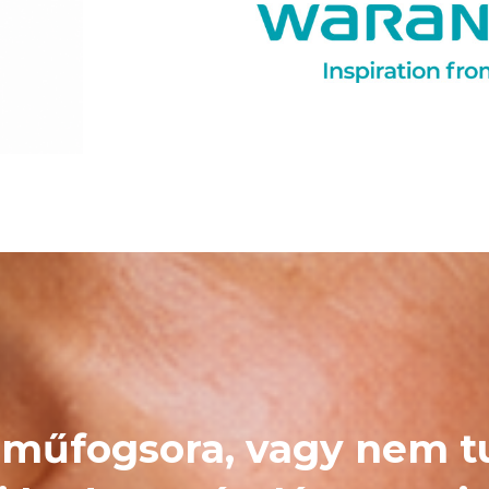
műfogsora, vagy nem t