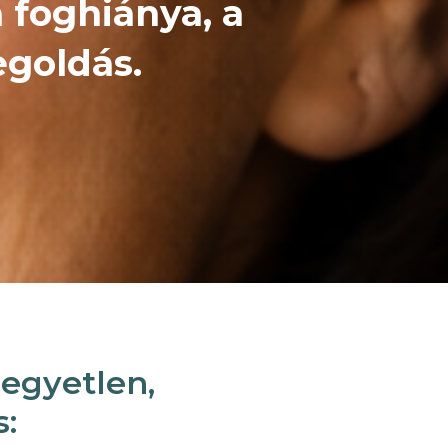
a foghiánya, a
goldás.
egyetlen,
s: