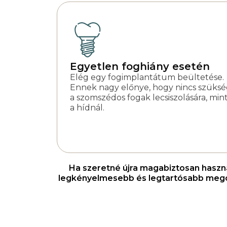
Egyetlen foghiány esetén
Elég egy fogimplantátum beültetése.
Ennek nagy előnye, hogy nincs szüks
a szomszédos fogak lecsiszolására, min
a hídnál.
Ha szeretné újra magabiztosan használ
legkényelmesebb és legtartósabb megold