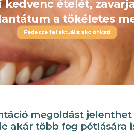
 kedvenc ételét, zavarj
lantátum a tökéletes me
Fedezze fel aktuális akciónkat!
ntáció megoldást jelenthet 
e akár több fog pótlására i