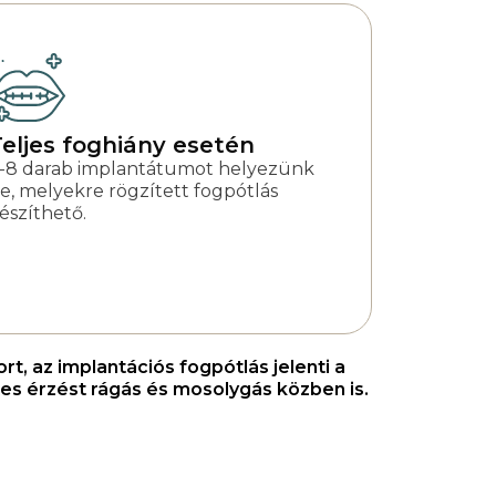
eljes foghiány esetén
-8 darab implantátumot helyezünk
e, melyekre rögzített fogpótlás
észíthető.
t, az implantációs fogpótlás jelenti a
es érzést rágás és mosolygás közben is.