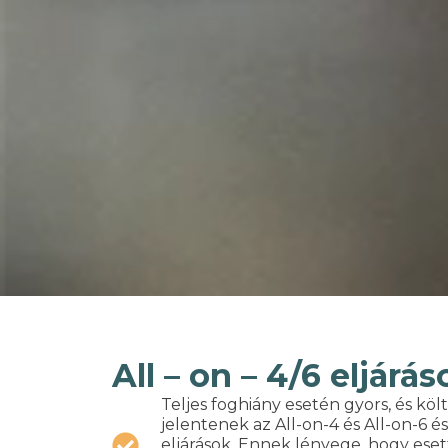
All – on – 4/6 eljárás
Teljes foghiány esetén gyors, és k
jelentenek az All-on-4 és All-on-6 és
eljárások. Ennek lényege, hogy esett