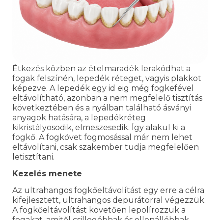
Étkezés közben az ételmaradék lerakódhat a
fogak felszínén, lepedék réteget, vagyis plakkot
képezve. A lepedék egy id eig még fogkefével
eltávolítható, azonban a nem megfelelő tisztítás
következtében és a nyálban található ásványi
anyagok hatására, a lepedékréteg
kikristályosodik, elmeszesedik. Így alakul ki a
fogkő. A fogkövet fogmosással már nem lehet
eltávolítani, csak szakember tudja megfelelően
letisztítani.
Kezelés menete
Az ultrahangos fogkőeltávolítást egy erre a célra
kifejlesztett, ultrahangos depurátorral végezzük.
A fogkőeltávolítást követően lepolírozzuk a
fogakat, amitől csillogóbbak és ellenállóbbak