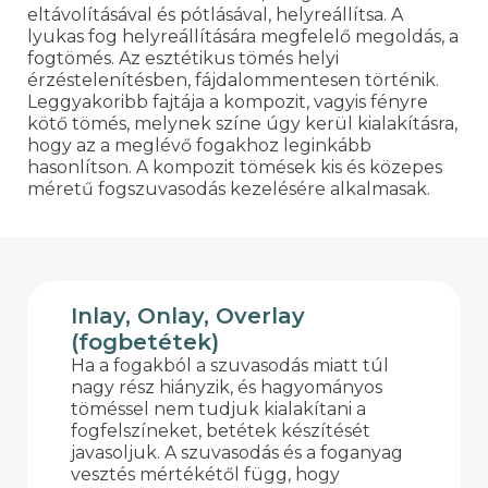
eltávolításával és pótlásával, helyreállítsa. A
lyukas fog helyreállítására megfelelő megoldás, a
fogtömés. Az esztétikus tömés helyi
érzéstelenítésben, fájdalommentesen történik.
Leggyakoribb fajtája a kompozit, vagyis fényre
kötő tömés, melynek színe úgy kerül kialakításra,
hogy az a meglévő fogakhoz leginkább
hasonlítson. A kompozit tömések kis és közepes
méretű fogszuvasodás kezelésére alkalmasak.
Inlay, Onlay, Overlay
(fogbetétek)
Ha a fogakból a szuvasodás miatt túl
nagy rész hiányzik, és hagyományos
töméssel nem tudjuk kialakítani a
fogfelszíneket, betétek készítését
javasoljuk. A szuvasodás és a foganyag
vesztés mértékétől függ, hogy