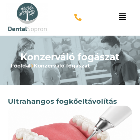
Konzerváló fogászat
Főoldal
Konzerváló fogászat
Ultrahangos fogkőeltávolítás