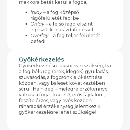
mekkora betét kerül a fogba.
Inlay
– a fog középső
rágófelületét fedi be
Onlay
– a felső rágófelszínt
egészíti ki, barázdafedéssel
Overlay
– a fog teljes felületét
befedi
Gyökérkezelés
Gyökérkezelésre akkor van szükség, ha
a fog bélüreg (erek, idegek) gyulladás,
szuvasodás, a fogcsonk előkészítése
közben, vagy baleset következtében
sérül. Ha hideg – melegre érzékennyé
válnak a fogai, lüktető, erős fájdalom,
feszítő érzés, vagy evés közben
ráharapási érzékenység jelentkezik,
gyökérkezelésre lehet szüksége!