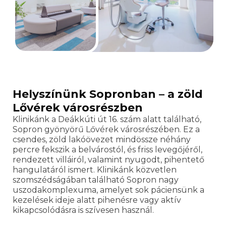
Helyszínünk Sopronban – a zöld
Lővérek városrészben
Klinikánk a Deákkúti út 16. szám alatt található,
Sopron gyönyörű Lővérek városrészében. Ez a
csendes, zöld lakóövezet mindössze néhány
percre fekszik a belvárostól, és friss levegőjéről,
rendezett villáiról, valamint nyugodt, pihentető
hangulatáról ismert. Klinikánk közvetlen
szomszédságában található Sopron nagy
uszodakomplexuma, amelyet sok páciensünk a
kezelések ideje alatt pihenésre vagy aktív
kikapcsolódásra is szívesen használ.