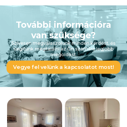
További információra
van szüksége?
Szívesen megválaszolunk minden kérdést, és
segítünk megtalálni az Ön számára legjobb
megoldást.
Vegye fel velünk a kapcsolatot most!