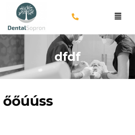
dfdf
őőúúss