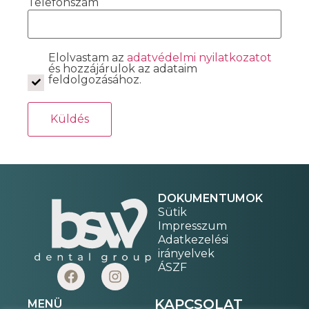
Telefonszám
Elolvastam az
adatvédelmi nyilatkozatot
és hozzájárulok az adataim
feldolgozásához.
DOKUMENTUMOK
Sütik
Impresszum
Adatkezelési
irányelvek
ÁSZF
KAPCSOLAT
MENÜ